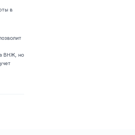
оты в
 позволит
на ВНЖ, но
учет