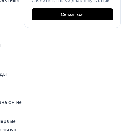
рректный
Свяжитесь с нами для консультации
Связаться
и
оды
ана он не
первые
еальную