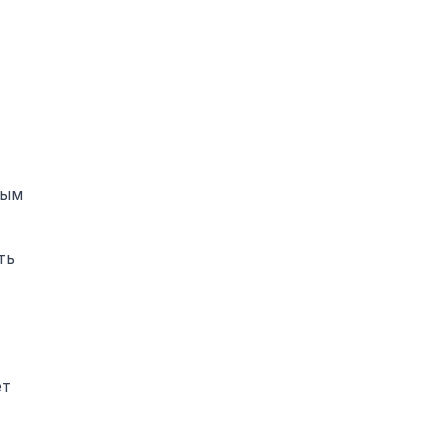
ным
ть
ет