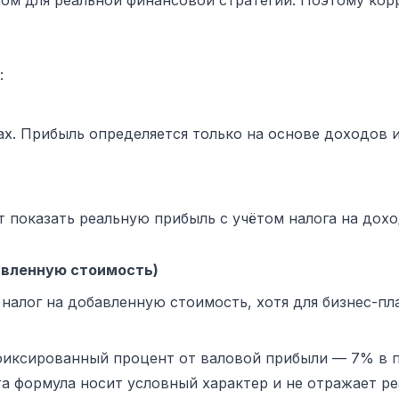
ром для реальной финансовой стратегии. Поэтому ко
:
х. Прибыль определяется только на основе доходов 
 показать реальную прибыль с учётом налога на дох
обавленную стоимость)
налог на добавленную стоимость, хотя для бизнес-пл
фиксированный процент от валовой прибыли — 7% в 
эта формула носит условный характер и не отражает р