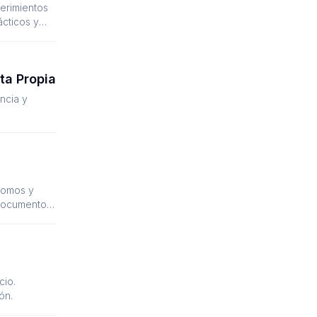
erimientos
ácticos y
ta Propia
ncia y
ónomos y
 documento
cio.
ón.