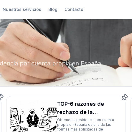
Nuestros servicios
Blog
Contacto
idencia por cuenta propia en España
TOP-6 razones de
rechazo de la
residencia Cuenta
Obtener la residencia por cuenta
propia en España es una de las
Propia
formas más solicitadas de