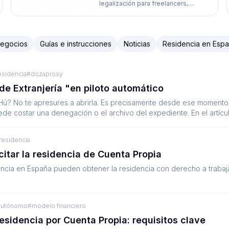
legalización para freelancers,
autónomos y quienes desean abrir
su propio negocio. A menudo, las
denegaciones están relacionadas
con la calidad del plan de negocio,
Negocios
Guías e instrucciones
Noticias
Residencia en Esp
documento clave en su expediente.
En este artículo analizamos cómo
evitarlas.
esidencia
#
dozaprosy
 de Extranjería "en piloto automático
DEHú? No te apresures a abrirla. Es precisamente desde ese moment
de costar una denegación o el archivo del expediente. En el artícu
ajar con notificaciones de los servicios de inmigración de España.
 residencia
itar la residencia de Cuenta Propia
dencia en España pueden obtener la residencia con derecho a trabaj
autónomo
#
modelo financiero
esidencia por Cuenta Propia: requisitos clave