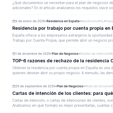
¿Qué documentos se necesitan para el plan de negocios de
adicionales? En el artículo analizamos los requisitos clave s
errores típicos.
9 de enero de 2026
•
Residencia en España
•
#
autónomo
#
SL
#
impu
Residencia por trabajo por cuenta propia e
España ofrece a los empresarios extranjeros la oportunidad
Trabajo por Cuenta Propia, que permite abrir un negocio pr
1 de diciembre de 2025
•
Plan de Negocios
•
#
cartas de intención
#
TOP-6 razones de rechazo de la residencia 
Obtener la residencia por cuenta propia en España es una d
quienes desean abrir su propio negocio. A menudo, las den
clave en su expediente. En este artículo analizamos cómo evi
29 de septiembre de 2025
•
Plan de Negocios
•
#
lista de documen
Cartas de intención de los clientes: para qu
Cartas de intención, o cartas de intenciones de clientes, so
Analizamos en qué formato es mejor presentarlas, cuántas ca