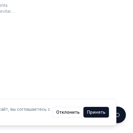
enta
evitar
айт, вы соглашаетесь с
Отклонить
Принять