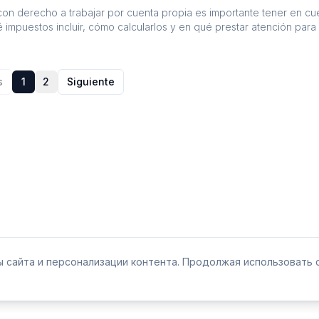
a con derecho a trabajar por cuenta propia es importante tener en cu
 impuestos incluir, cómo calcularlos y en qué prestar atención para 
ajo.
s
1
2
Siguiente
 сайта и персонализации контента. Продолжая использовать с