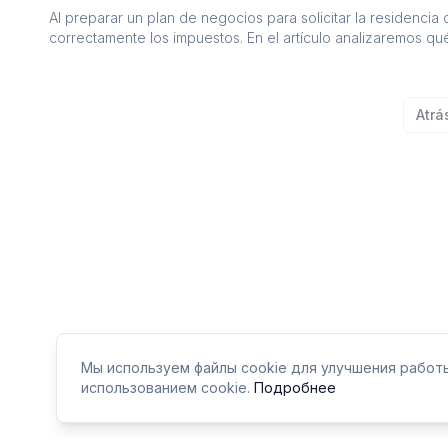
Al preparar un plan de negocios para solicitar la residenci
correctamente los impuestos. En el artículo analizaremos qué
errores y sorpresas desagradables en el primer año de trab
Atrá
Мы используем файлы cookie для улучшения работы
использованием cookie.
Подробнее