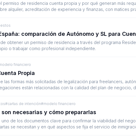
l permiso de residencia cuenta propia y por qué generan más requ
obre alquiler, acreditación de experiencia y finanzas, con matices pr
estos
n España: comparación de Autónomo y SL para Cuen
 de obtener un permiso de residencia a través del programa Reside
opio o trabajar como profesional independiente.
modelo financiero
Cuenta Propia
e las formas más solicitadas de legalización para freelancers, aut
egaciones están relacionadas con la calidad del plan de negocio,
tarlas.
tos
#
cartas de intención
#
modelo financiero
é son necesarias y cómo prepararlas
n uno de los documentos clave para confirmar la viabilidad del nego
rtas se necesitan y en qué aspectos se fija el servicio de inmigraci