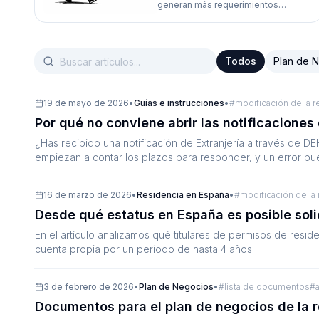
generan más requerimientos
adicionales? En el artículo
analizamos los requisitos clave
sobre alquiler, acreditación de
experiencia y finanzas, con matices
Todos
Plan de 
prácticos y errores típicos.
19 de mayo de 2026
•
Guías e instrucciones
•
#
modificación de la r
Por qué no conviene abrir las notificaciones
¿Has recibido una notificación de Extranjería a través de 
empiezan a contar los plazos para responder, y un error pue
analizamos qué plazos es importante tener en cuenta al trab
16 de marzo de 2026
•
Residencia en España
•
#
modificación de la
Desde qué estatus en España es posible solic
En el artículo analizamos qué titulares de permisos de resi
cuenta propia por un período de hasta 4 años.
3 de febrero de 2026
•
Plan de Negocios
•
#
lista de documentos
#
Documentos para el plan de negocios de la r