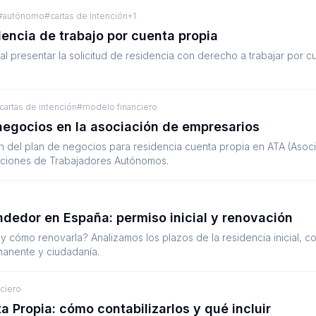
#
autónomo
#
cartas de intención
+
1
dencia de trabajo por cuenta propia
 al presentar la solicitud de residencia con derecho a trabajar por c
cartas de intención
#
modelo financiero
negocios en la asociación de empresarios
n del plan de negocios para residencia cuenta propia en ATA (Asoc
ciones de Trabajadores Autónomos.
ndedor en España: permiso inicial y renovación
cómo renovarla? Analizamos los plazos de la residencia inicial, c
manente y ciudadanía.
ciero
 Propia: cómo contabilizarlos y qué incluir