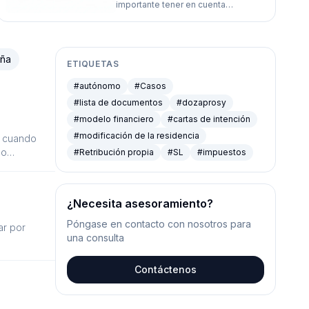
importante tener en cuenta
incluir
correctamente los impuestos. En el
artículo analizaremos qué impuestos
incluir, cómo calcularlos y en qué
prestar atención para evitar errores y
aña
sorpresas desagradables en el
ETIQUETAS
primer año de trabajo.
#
autónomo
#
Casos
#
lista de documentos
#
dozaprosy
#
modelo financiero
#
cartas de intención
#
modificación de la residencia
o cuando
lo
#
Retribución propia
#
SL
#
impuestos
¿Necesita asesoramiento?
Póngase en contacto con nosotros para
ar por
una consulta
Contáctenos