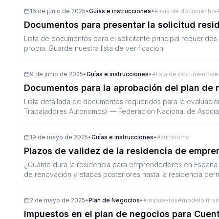
16 de junio de 2025
•
Guías e instrucciones
•
#
lista de documentos
Documentos para presentar la solicitud resi
Lista de documentos para el solicitante principal requeridos
propia. Guarde nuestra lista de verificación.
9 de junio de 2025
•
Guías e instrucciones
•
#
lista de documentos
#
Documentos para la aprobación del plan de 
Lista detallada de documentos requeridos para la evaluació
Trabajadores Autónomos) — Federación Nacional de Asocia
19 de mayo de 2025
•
Guías e instrucciones
•
#
autónomo
Plazos de validez de la residencia de empre
¿Cuánto dura la residencia para emprendedores en España y 
de renovación y etapas posteriores hasta la residencia per
2 de mayo de 2025
•
Plan de Negocios
•
#
impuestos
#
modelo finan
Impuestos en el plan de negocios para Cuenta