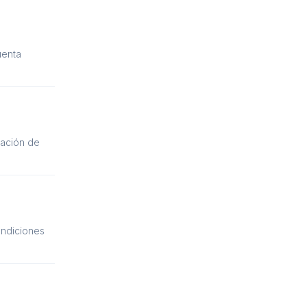
uenta
iación de
ondiciones