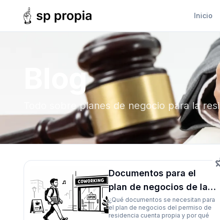
Inicio
Blog
Todo sobre planes de negocio para la res
Documentos para el
plan de negocios de la
residencia por Cuenta
¿Qué documentos se necesitan para
el plan de negocios del permiso de
Propia: requisitos clave
residencia cuenta propia y por qué